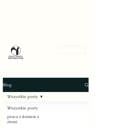
Magdalena Stanik
Trening koni w zgodzie z ich
naturą
zadzwoń
Blog
Wszystkie posty
Wszystkie posty
praca z koniem z
ziemi