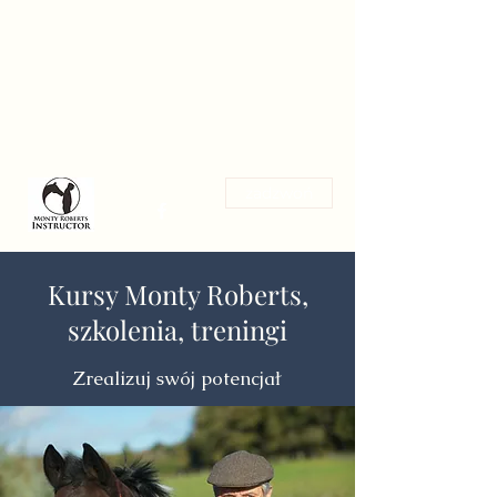
Magdalena Stanik
Trening koni w zgodzie z ich
naturą
zadzwoń
Kursy Monty Roberts,
szkolenia, treningi
Zrealizuj swój potencjał