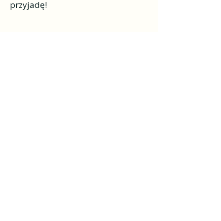
przyjadę!
Konsultacje i trening koni
online
Jak to działa?