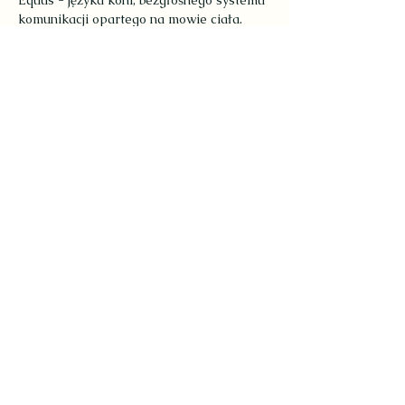
Equus - języka koni, bezgłośnego systemu 
komunikacji opartego na mowie ciała.
Dowiesz się 
jak budować skuteczną 
komunikację z koniem i relację opartą na 
zaufaniu i partnerstwie dzięki Join Up - 
połączenia z koniem, bez użycia siły, 
przemocy, przymusu.
Poznasz
 w praktyce Join Up - metodę 
komunikacji z koniem.
Pokaż więcej
Udostępnij to wydarzenie