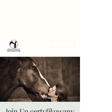
Magdalena Stanik
Trening koni w zgodzie z ich
naturą
zadzwoń
Join Up certyfikowany