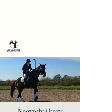
Magdalena Stanik
Trening koni w zgodzie z ich
naturą
zadzwoń
Nagrody i kary