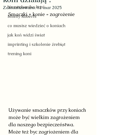
biomechanika koni
Zaktualizowano:
12 mar 2025
Smaczki + konie = zagrożenie
Monty Roberts
co musisz wiedzieć o koniach
jak koń widzi świat
imprinting i szkolenie źrebiąt
trening koni
Używanie smaczków przy koniach 
może być wielkim zagrożeniem 
dla naszego bezpieczeństwa. 
Może też byc zagriożeniem dla 