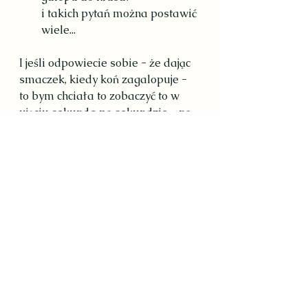
i takich pytań można postawić 
wiele...
I jeśli odpowiecie sobie - że dając 
smaczek, kiedy koń zagalopuje - 
to bym chciała to zobaczyć to w 
ujęciu sekunda po sekundzie - no 
bo na podanie nagrody mamy 1-3 
sekund - aby koń powiązał te 2 
bodźce ze sloba (czylki ćwiczenie + 
nagroda)  -  i tu już mamy 
pierwszy problem z timingiem!
A po drugie - niby jak, niby skąd 
koń ma zgadnąć ze mamy teraz w 
myśli/ intencję, żeby koń 
zagalopował - oczywiście bez 
dawania innych pomocy, czy 