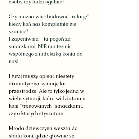
osoby, czy ludzi ogólnie!
Czy mozna więc budować "relację" 
kiedy koń nas kompletnie nie 
szanuje?
I zapeniwnia - ta pogoń za 
smaczkami, NIE ma też nic 
wspólnego z miłościką konia do 
nas!
I tutaj muszę opisać niestety 
dramatyczną sytuację ku 
przestrodze. Ale to tylko jedna w 
wielu sytuacji, które widziałam u 
koni "trenowanych" smaczkami, 
czy o których słyszałam.
Młoda dziewczyna weszła do 
stada koni, gdzie głównie są 