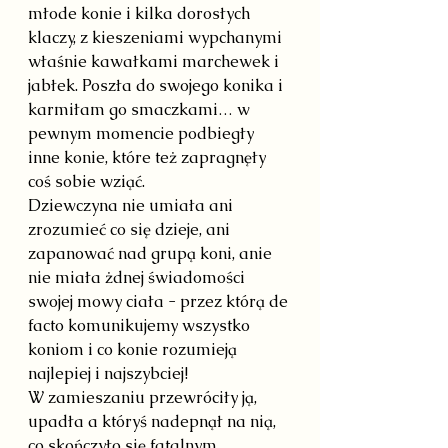
młode konie i kilka dorosłych 
klaczy, z kieszeniami wypchanymi 
właśnie kawałkami marchewek i 
jabłek. Poszła do swojego konika i 
karmiłam go smaczkami… w 
pewnym momencie podbiegły 
inne konie, które też zapragnęły 
coś sobie wziąć. 
Dziewczyna nie umiała ani 
zrozumieć co się dzieje, ani 
zapanować nad grupą koni, anie 
nie miała żdnej świadomości 
swojej mowy ciała - przez którą de 
facto komunikujemy wszystko 
koniom i co konie rozumieją 
najlepiej i najszybciej! 
W zamieszaniu przewróciły ją, 
upadła a któryś nadepnął na nią, 
co skończyło się fatalnym 