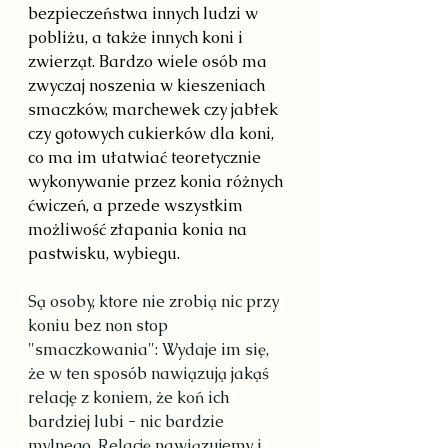
bezpieczeństwa innych ludzi w 
pobliżu, a także innych koni i 
zwierząt. Bardzo wiele osób ma 
zwyczaj noszenia w kieszeniach 
smaczków, marchewek czy jabłek 
czy gotowych cukierków dla koni, 
co ma im ułatwiać teoretycznie 
wykonywanie przez konia różnych 
ćwiczeń, a przede wszystkim 
możliwość złapania konia na 
pastwisku, wybiegu.
Są osoby, ktore nie zrobią nic przy 
koniu bez non stop 
"smaczkowania": Wydaje im się, 
że w ten sposób nawiązują jakąś 
relację z koniem, że koń ich 
bardziej lubi - nic bardzie 
mylnego. Relację nawiązujemy i 