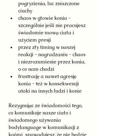
pogryzienia, luc zniszczone 
ciuchy
chaos w głowie konia - 
szczególnie jeśli nie pracujesz 
świadomie mową ciała i 
użyciem presji
przez zły timing w naszej 
reakcji - nagradzaniu - chaos 
i niezrozumienie przez konia, 
o co nam chodzi
frustrację a nawet agresję 
konia - też w konsekwencji 
ataki na innych ludzi i konie
Rezygnując ze świadomości tego, 
co komunikuje nasze ciało i 
świadomego używania 
bodylanguage w komunikacji z 
końmi  spowodujesz, że nie będzie 