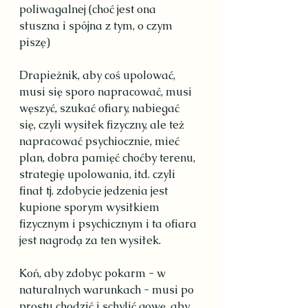
poliwagalnej (choć jest ona 
słuszna i spójna z tym, o czym 
piszę)
Drapieżnik, aby coś upolować, 
musi się sporo napracować, musi 
węszyć, szukać ofiary, nabiegać 
się, czyli wysiłek fizyczny, ale też 
napracować psychiocznie, mieć 
plan, dobra pamięć choćby terenu, 
strategię upolowania, itd. czyli 
finał tj. zdobycie jedzenia jest 
kupione sporym wysiłkiem 
fizycznym i psychicznym i ta ofiara 
jest nagrodą za ten wysiłek.
Koń, aby zdobyc pokarm - w 
naturalnych warunkach - musi po 
prostu chodzić i schylić gowę, aby 