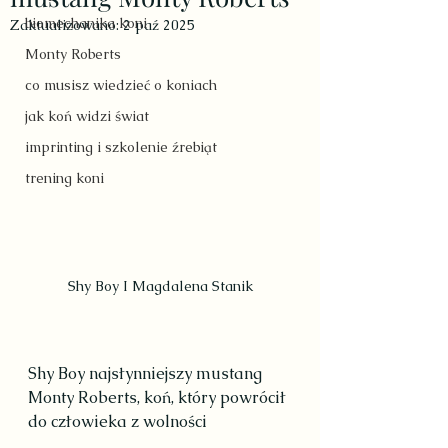
biomechanika koni
Zaktualizowano:
2 paź 2025
Monty Roberts
co musisz wiedzieć o koniach
jak koń widzi świat
imprinting i szkolenie źrebiąt
trening koni
Shy Boy I Magdalena Stanik
Shy Boy najsłynniejszy mustang 
Monty Roberts, koń, który powrócił 
do człowieka z wolności