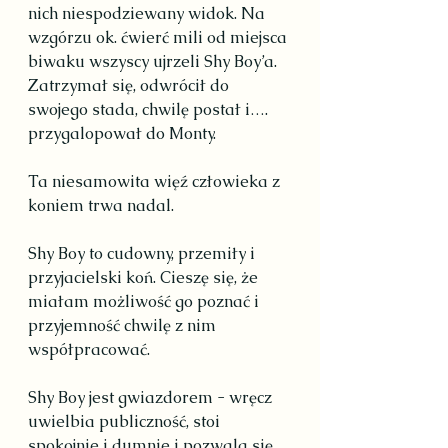
nich niespodziewany widok. Na 
wzgórzu ok. ćwierć mili od miejsca 
biwaku wszyscy ujrzeli Shy Boy’a. 
Zatrzymał się, odwrócił do 
swojego stada, chwilę postał i…. 
przygalopował do Monty.
Ta niesamowita więź człowieka z 
koniem trwa nadal.
Shy Boy to cudowny, przemiły i 
przyjacielski koń. Cieszę się, że 
miałam możliwość go poznać i 
przyjemność chwilę z nim 
współpracować.
Shy Boy jest gwiazdorem - wręcz 
uwielbia publiczność, stoi 
spokojnie i dumnie i pozwala się 