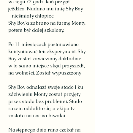
w ciągu 72 godz. koń przyjął 
jeźdźca. Nadano mu imię Shy Boy 
- nieśmiały chłopiec.
Shy Boy’a zabrano na farmę Monty, 
potem był dalej szkolony.
Po 11 miesiącach postanowiono 
kontynuować ten eksperyment. Shy 
Boy został zawieziony dokładnie 
w to samo miejsce skąd przyszedł, 
na wolności. Został wypuszczony.
Shy Boy odnalazł swoje stado i ku 
zdziwieniu Monty został przyjęty 
przez stado bez problemu. Stado 
razem oddaliło się, a ekipa tv 
została na noc na biwaku.
Następnego dnia rano czekał na 